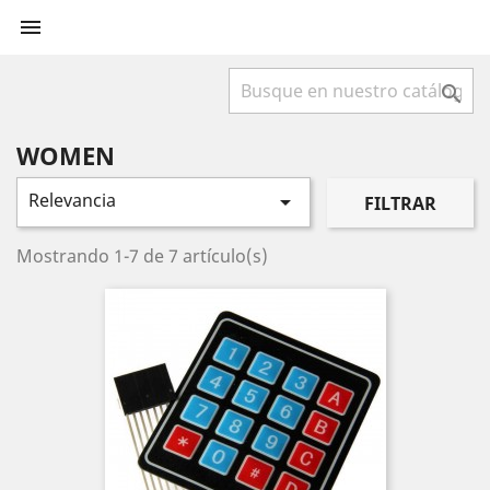


WOMEN
Relevancia

FILTRAR
Mostrando 1-7 de 7 artículo(s)