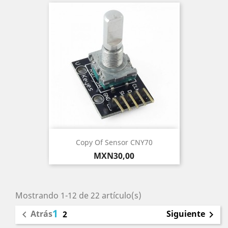
Copy Of Sensor CNY70
Precio
MXN30,00
Mostrando 1-12 de 22 artículo(s)
1
Atrás
Siguiente

2
