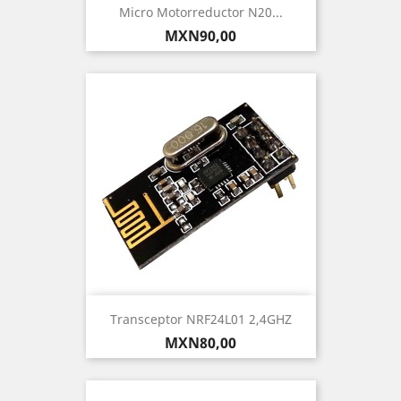
Micro Motorreductor N20...
Precio
MXN90,00
Transceptor NRF24L01 2,4GHZ
Precio
MXN80,00