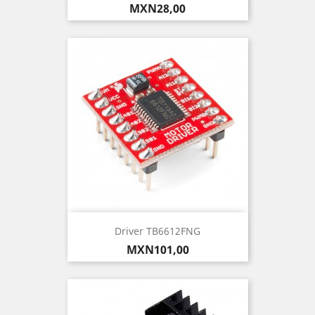
Precio
MXN28,00
Driver TB6612FNG
Precio
MXN101,00