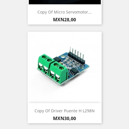
Copy Of Micro Servomotor...
Precio
MXN28,00
Copy Of Driver Puente H L298N
Precio
MXN30,00