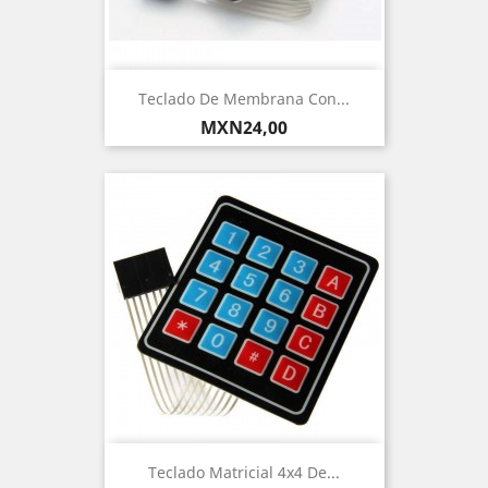
Teclado De Membrana Con...
Precio
MXN24,00
Teclado Matricial 4x4 De...