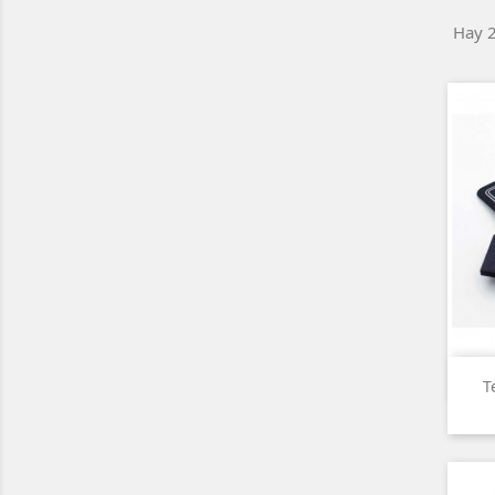
Hay 2
T