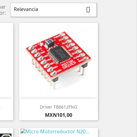
nar
Relevancia

or:

Vista rápida
.
Driver TB6612FNG
Precio
MXN101,00