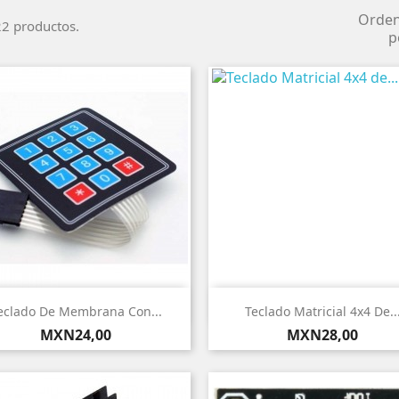
Orde
2 productos.
p


Vista rápida
Vista rápida
eclado De Membrana Con...
Teclado Matricial 4x4 De..
Precio
Precio
MXN24,00
MXN28,00