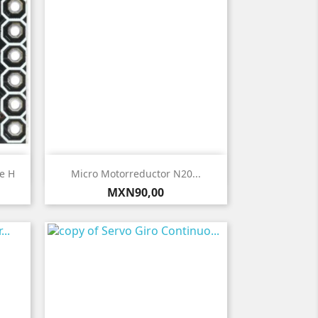

Vista rápida
e H
Micro Motorreductor N20...
Precio
MXN90,00