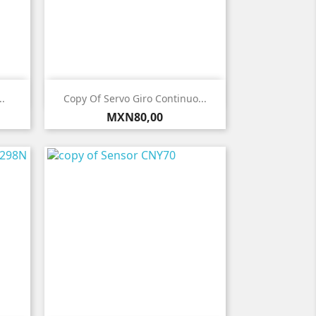

Vista rápida
..
Copy Of Servo Giro Continuo...
Precio
MXN80,00