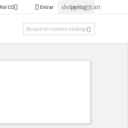
shopping_cart


Carrito
(0)
ñol CO
Entrar
