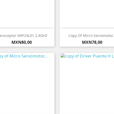


Vista rápida
Vista rápida
ansceptor NRF24L01 2,4GHZ
Copy Of Micro Servomotor.
Precio
Precio
MXN80,00
MXN78,00