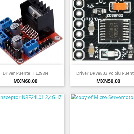


Vista rápida
Vista rápida
Driver Puente H L298N
Driver DRV8833 Pololu Puent
Precio
Precio
MXN60,00
MXN50,00