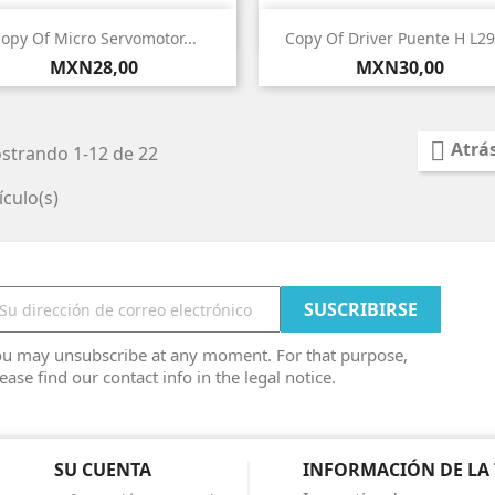


Vista rápida
Vista rápida
opy Of Micro Servomotor...
Copy Of Driver Puente H L2
Precio
Precio
MXN28,00
MXN30,00

Atrá
strando 1-12 de 22
ículo(s)
ou may unsubscribe at any moment. For that purpose,
ease find our contact info in the legal notice.
SU CUENTA
INFORMACIÓN DE LA