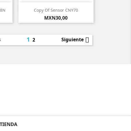

Vista rápida
98N
Copy Of Sensor CNY70
Precio
MXN30,00
1

s
Siguiente
2
 TIENDA